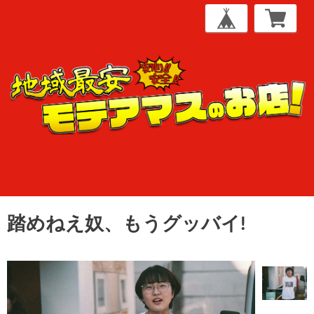
踏めねえ奴、もうグッバイ!