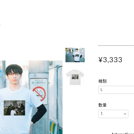
ス
¥3,333
種類
数量