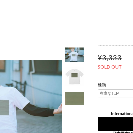
¥3,333
SOLD OUT
種類
Internationa