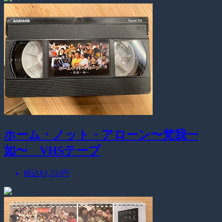
ホーム・ノット・アローン〜梵我一
如〜 VHSテープ
税込
¥3,333
円