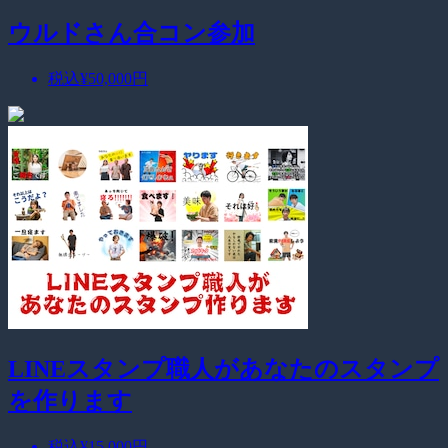
ウルドさん合コン参加
税込
¥50,000
円
LINEスタンプ職人があなたのスタンプ
を作ります
税込
¥15,000
円