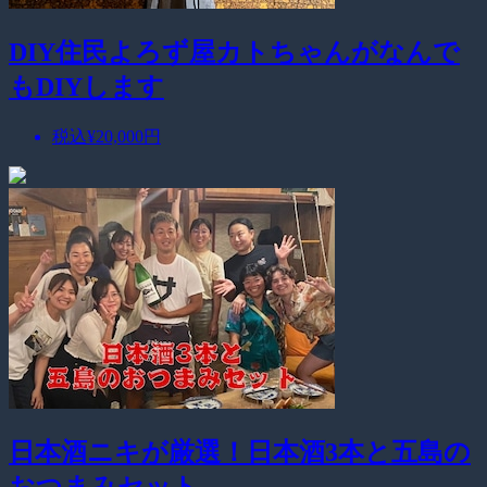
DIY住民よろず屋カトちゃんがなんで
もDIYします
税込
¥20,000
円
日本酒ニキが厳選！日本酒3本と五島の
おつまみセット