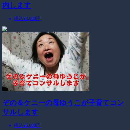
内します
税込
¥3,000
円
ぞの＆ケニーの母ゆうこが子育てコン
サルします
税込
¥5,000
円