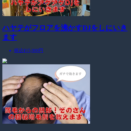
ハヤテがフロアを沸かすDJをしにいき
ます
税込
¥15,000
円