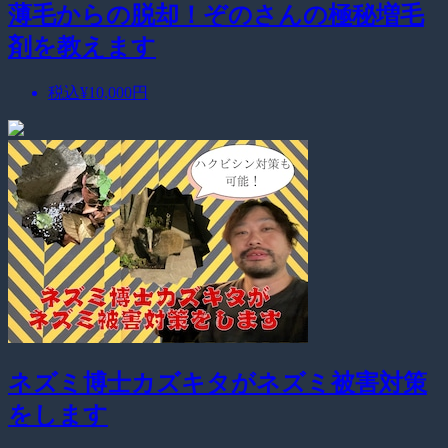
薄毛からの脱却！ぞのさんの極秘増毛
剤を教えます
税込
¥10,000
円
ネズミ博士カズキタがネズミ被害対策
をします