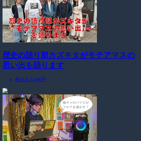
歴史の語り部カズキタがモテアマスの
思い出を語ります
税込
¥15,000
円