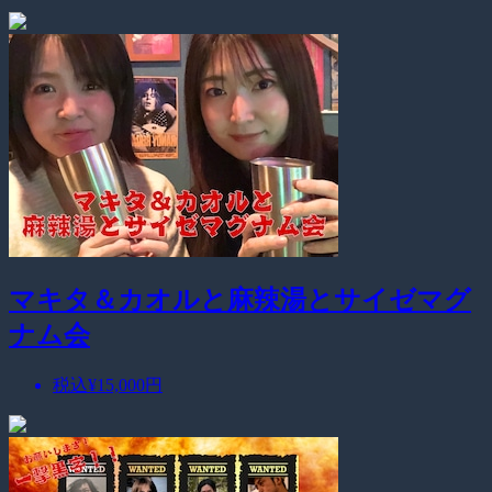
マキタ＆カオルと麻辣湯とサイゼマグ
ナム会
税込
¥15,000
円