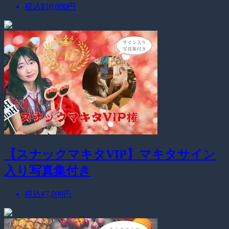
税込
¥10,000
円
【スナックマキタVIP】マキタサイン
入り写真集付き
税込
¥7,000
円