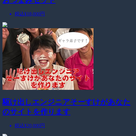
税込
¥18,000
円
駆け出しエンジニアそーすけがあなた
のサイトを作ります
税込
¥20,000
円